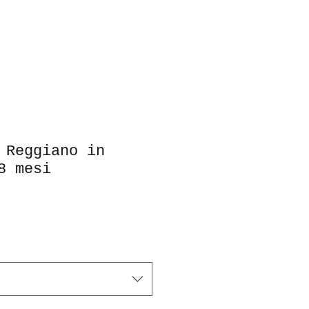
 Reggiano in
8 mesi
le
ice