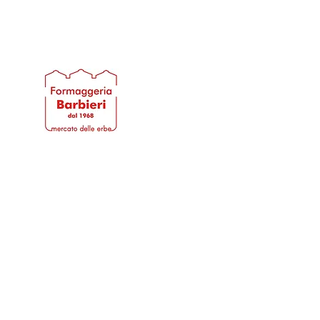
Formaggeria Barbieri
Home
Landing Page
Who we are
Produ