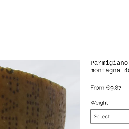
Parmigiano
montagna 4
Sa
From
€9.87
Pr
Weight
*
Select